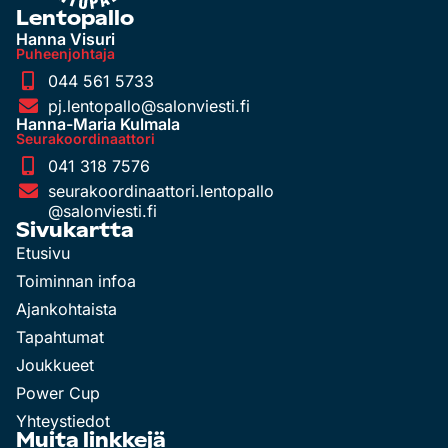
Lentopallo
Hanna Visuri
Puheenjohtaja
044 561 5733
pj.lentopallo@salonviesti.fi
Hanna-Maria Kulmala
Seurakoordinaattori
041 318 7576
seurakoordinaattori.lentopallo
@salonviesti.fi
Sivukartta
Etusivu
Toiminnan infoa
Ajankohtaista
Tapahtumat
Joukkueet
Power Cup
Yhteystiedot
Muita linkkejä