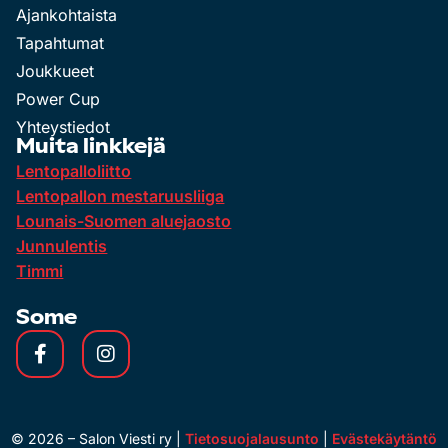
Ajankohtaista
Tapahtumat
Joukkueet
Power Cup
Yhteystiedot
Muita linkkejä
Lentopalloliitto
Lentopallon mestaruusliiga
Lounais-Suomen aluejaosto
Junnulentis
Timmi
Some
©
2026
– Salon Viesti ry |
Tietosuojalausunto
|
Evästekäytäntö