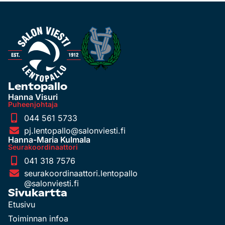
Lentopallo
Hanna Visuri
Puheenjohtaja
044 561 5733
pj.lentopallo@salonviesti.fi
Hanna-Maria Kulmala
Seurakoordinaattori
041 318 7576
seurakoordinaattori.lentopallo
@salonviesti.fi
Sivukartta
Etusivu
Toiminnan infoa