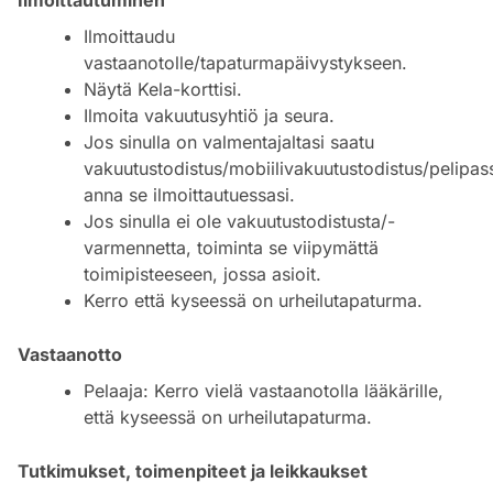
Ilmoittaudu
vastaanotolle/tapaturmapäivystykseen.
Näytä Kela-korttisi.
Ilmoita vakuutusyhtiö ja seura.
Jos sinulla on valmentajaltasi saatu
vakuutustodistus/mobiilivakuutustodistus/pelipa
anna se ilmoittautuessasi.
Jos sinulla ei ole vakuutustodistusta/-
varmennetta, toiminta se viipymättä
toimipisteeseen, jossa asioit.
Kerro että kyseessä on urheilutapaturma.
Vastaanotto
Pelaaja: Kerro vielä vastaanotolla lääkärille,
että kyseessä on urheilutapaturma.
Tutkimukset, toimenpiteet ja leikkaukset