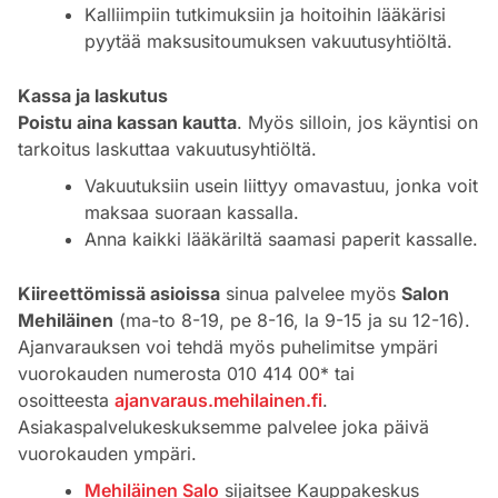
Kalliimpiin tutkimuksiin ja hoitoihin lääkärisi
pyytää maksusitoumuksen vakuutusyhtiöltä.
Kassa ja laskutus
Poistu aina kassan kautta
. Myös silloin, jos käyntisi on
tarkoitus laskuttaa vakuutusyhtiöltä.
Vakuutuksiin usein liittyy omavastuu, jonka voit
maksaa suoraan kassalla.
Anna kaikki lääkäriltä saamasi paperit kassalle.
Kiireettömissä asioissa
sinua palvelee myös
Salon
Mehiläinen
(ma-to 8-19, pe 8-16, la 9-15 ja su 12-16).
Ajanvarauksen voi tehdä myös puhelimitse ympäri
vuorokauden numerosta 010 414 00* tai
osoitteesta
ajanvaraus.mehilainen.fi
.
Asiakaspalvelukeskuksemme palvelee joka päivä
vuorokauden ympäri.
Mehiläinen Salo
sijaitsee Kauppakeskus