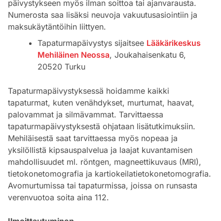
päivystykseen myös ilman soittoa tai ajanvarausta.
Numerosta saa lisäksi neuvoja vakuutusasiointiin ja
maksukäytäntöihin liittyen.
Tapaturmapäivystys sijaitsee
Lääkärikeskus
Mehiläinen Neossa
, Joukahaisenkatu 6,
20520 Turku
Tapaturmapäivystyksessä hoidamme kaikki
tapaturmat, kuten venähdykset, murtumat, haavat,
palovammat ja silmävammat. Tarvittaessa
tapaturmapäivystyksestä ohjataan lisätutkimuksiin.
Mehiläisestä saat tarvittaessa myös nopeaa ja
yksilöllistä kipsauspalvelua ja laajat kuvantamisen
mahdollisuudet ml. röntgen, magneettikuvaus (MRI),
tietokonetomografia ja kartiokeilatietokonetomografia.
Avomurtumissa tai tapaturmissa, joissa on runsasta
verenvuotoa soita aina 112.
Ilmoittautuminen