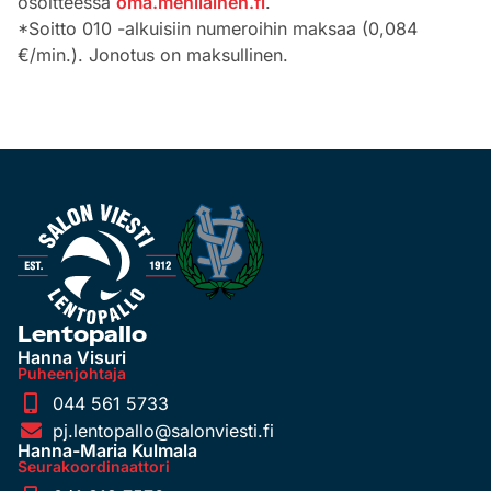
osoitteessa
oma.mehilainen.fi
.
*Soitto 010 -alkuisiin numeroihin maksaa (0,084
€/min.). Jonotus on maksullinen.
Lentopallo
Hanna Visuri
Puheenjohtaja
044 561 5733
pj.lentopallo@salonviesti.fi
Hanna-Maria Kulmala
Seurakoordinaattori