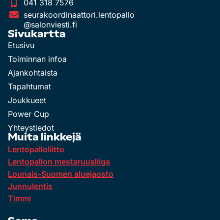
041 318 7576
seurakoordinaattori.lentopallo
@salonviesti.fi
Sivukartta
Etusivu
Toiminnan infoa
Ajankohtaista
Tapahtumat
Joukkueet
Power Cup
Yhteystiedot
Muita linkkejä
Lentopalloliitto
Lentopallon mestaruusliiga
Lounais-Suomen aluejaosto
Junnulentis
Timmi