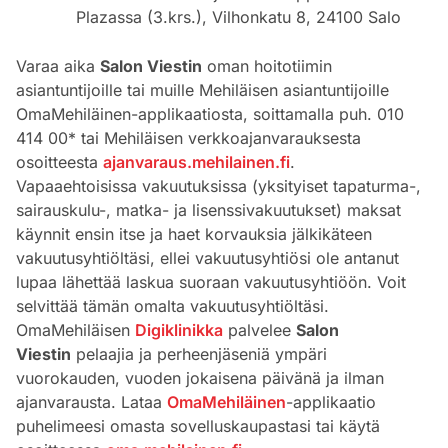
Plazassa (3.krs.), Vilhonkatu 8, 24100 Salo
Varaa aika
Salon Viestin
oman hoitotiimin
asiantuntijoille tai muille Mehiläisen asiantuntijoille
OmaMehiläinen-applikaatiosta, soittamalla puh. 010
414 00* tai Mehiläisen verkkoajanvarauksesta
osoitteesta
ajanvaraus.mehilainen.fi
.
Vapaaehtoisissa vakuutuksissa (yksityiset tapaturma-,
sairauskulu-, matka- ja lisenssivakuutukset) maksat
käynnit ensin itse ja haet korvauksia jälkikäteen
vakuutusyhtiöltäsi, ellei vakuutusyhtiösi ole antanut
lupaa lähettää laskua suoraan vakuutusyhtiöön. Voit
selvittää tämän omalta vakuutusyhtiöltäsi.
OmaMehiläisen
Digiklinikka
palvelee
Salon
Viestin
pelaajia ja perheenjäseniä ympäri
vuorokauden, vuoden jokaisena päivänä ja ilman
ajanvarausta. Lataa
OmaMehiläinen
-applikaatio
puhelimeesi omasta sovelluskaupastasi tai käytä