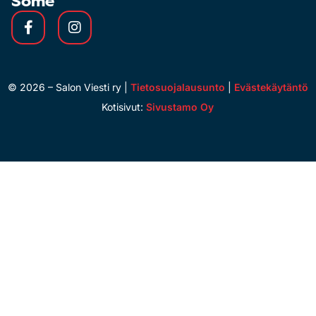
Some
©
2026
– Salon Viesti ry |
Tietosuojalausunto
|
Evästekäytäntö
Kotisivut:
Sivustamo Oy