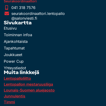
Seurakoordinaattori
041 318 7576
seurakoordinaattori.lentopallo
@salonviesti.fi
Sivukartta
Etusivu
Toiminnan infoa
Ajankohtaista
Tapahtumat
Joukkueet
Power Cup
Yhteystiedot
Muita linkkejä
Lentopalloliitto
Lentopallon mestaruusliiga
Lounais-Suomen aluejaosto
Junnulentis
Timmi