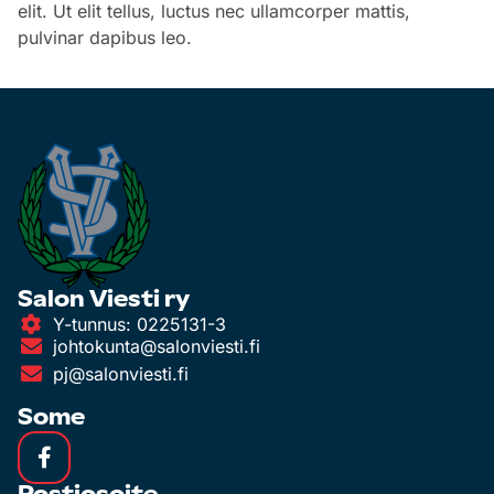
elit. Ut elit tellus, luctus nec ullamcorper mattis,
pulvinar dapibus leo.
Salon Viesti ry
Y-tunnus: 0225131-3
johtokunta@salonviesti.fi
pj@salonviesti.fi
Some