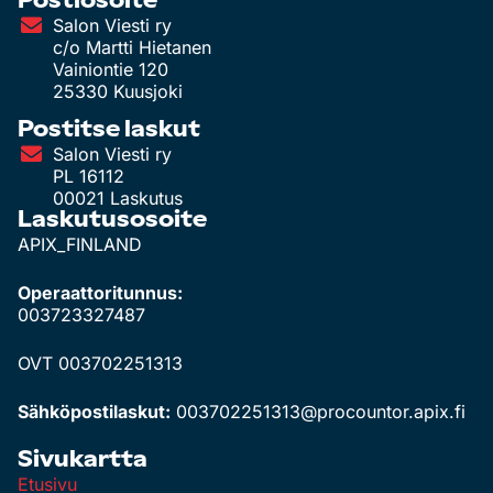
Postiosoite
Salon Viesti ry
c/o Martti Hietanen
Vainiontie 120
25330 Kuusjoki
Postitse laskut
Salon Viesti ry
PL 16112
00021 Laskutus
Laskutusosoite
APIX_FINLAND
Operaattoritunnus:
003723327487
OVT 003702251313
Sähköpostilaskut:
003702251313@procountor.apix.fi
Sivukartta
Etusivu