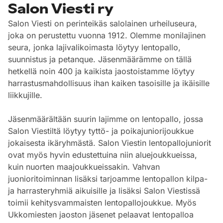
Salon Viesti ry
Salon Viesti on perinteikäs salolainen urheiluseura,
joka on perustettu vuonna 1912. Olemme monilajinen
seura, jonka lajivalikoimasta löytyy lentopallo,
suunnistus ja petanque. Jäsenmäärämme on tällä
hetkellä noin 400 ja kaikista jaostoistamme löytyy
harrastusmahdollisuus ihan kaiken tasoisille ja ikäisille
liikkujille.
Jäsenmäärältään suurin lajimme on lentopallo, jossa
Salon Viestiltä löytyy tyttö- ja poikajuniorijoukkue
jokaisesta ikäryhmästä. Salon Viestin lentopallojuniorit
ovat myös hyvin edustettuina niin aluejoukkueissa,
kuin nuorten maajoukkueissakin. Vahvan
juonioritoiminnan lisäksi tarjoamme lentopallon kilpa-
ja harrasteryhmiä aikuisille ja lisäksi Salon Viestissä
toimii kehitysvammaisten lentopallojoukkue. Myös
Ukkomiesten jaoston jäsenet pelaavat lentopalloa