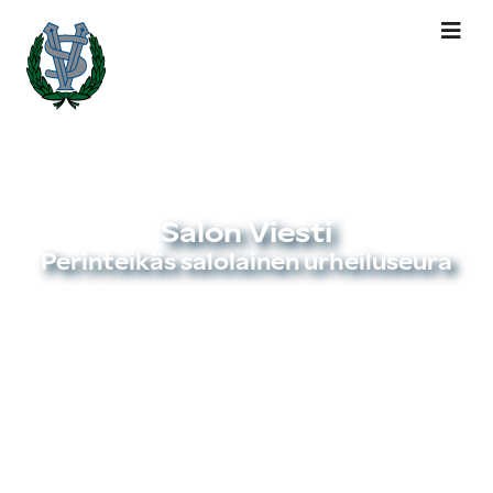
Salon Viesti
Perinteikäs salolainen urheiluseura