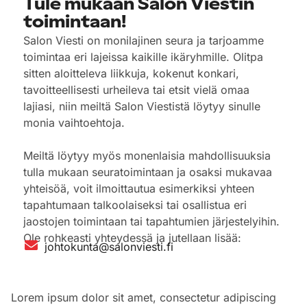
Tule mukaan Salon Viestin
toimintaan!
Salon Viesti on monilajinen seura ja tarjoamme
toimintaa eri lajeissa kaikille ikäryhmille. Olitpa
sitten aloitteleva liikkuja, kokenut konkari,
tavoitteellisesti urheileva tai etsit vielä omaa
lajiasi, niin meiltä Salon Viestistä löytyy sinulle
monia vaihtoehtoja.
Meiltä löytyy myös monenlaisia mahdollisuuksia
tulla mukaan seuratoimintaan ja osaksi mukavaa
yhteisöä, voit ilmoittautua esimerkiksi yhteen
tapahtumaan talkoolaiseksi tai osallistua eri
jaostojen toimintaan tai tapahtumien järjestelyihin.
Ole rohkeasti yhteydessä ja jutellaan lisää:
johtokunta@salonviesti.fi
Lorem ipsum dolor sit amet, consectetur adipiscing