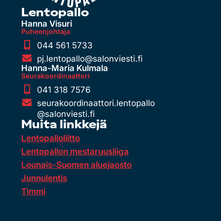
Lentopallo
Hanna Visuri
Puheenjohtaja
044 561 5733
pj.lentopallo@salonviesti.fi
Hanna-Maria Kulmala
Seurakoordinaattori
041 318 7576
seurakoordinaattori.lentopallo
@salonviesti.fi
Muita linkkejä
Lentopalloliitto
Lentopallon mestaruusliiga
Lounais-Suomen aluejaosto
Junnulentis
Timmi