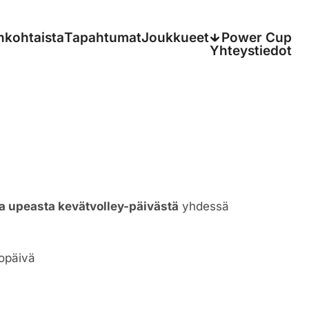
nkohtaista
Tapahtumat
Joukkueet
Power Cup
Yhteystiedot
ia upeasta kevätvolley-päivästä
yhdessä
lopäivä