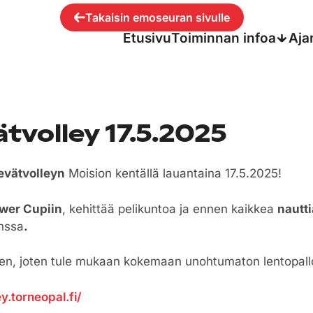
Takaisin emoseuran sivulle
Etusivu
Toiminnan infoa
Aja
tvolley 17.5.2025
evätvolleyn
Moision kentällä lauantaina 17.5.2025!
wer Cupiin
, kehittää pelikuntoa ja ennen kaikkea
nautt
anssa
.
seen, joten tule mukaan kokemaan unohtumaton lentopal
y.torneopal.fi/