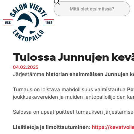
Tulossa Junnujen kevä
04.02.2025
Järjestämme
historian ensimmäisen Junnujen k
Turnaus on loistava mahdollisuus valmistautua
Po
joukkuekavereiden ja muiden lentopalloilijoiden k
Salossa on upeat puitteet turnauksen järjestämi
Lisätietoja ja ilmoittautuminen:
https://kevatvolle