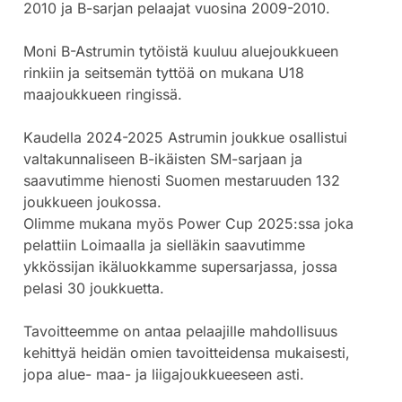
2010 ja B-sarjan pelaajat vuosina 2009-2010.
Moni B-Astrumin tytöistä kuuluu aluejoukkueen
rinkiin ja seitsemän tyttöä on mukana U18
maajoukkueen ringissä.
Kaudella 2024-2025 Astrumin joukkue osallistui
valtakunnaliseen B-ikäisten SM-sarjaan ja
saavutimme hienosti Suomen mestaruuden 132
joukkueen joukossa.
Olimme mukana myös Power Cup 2025:ssa joka
pelattiin Loimaalla ja sielläkin saavutimme
ykkössijan ikäluokkamme supersarjassa, jossa
pelasi 30 joukkuetta.
Tavoitteemme on antaa pelaajille mahdollisuus
kehittyä heidän omien tavoitteidensa mukaisesti,
jopa alue- maa- ja liigajoukkueeseen asti.