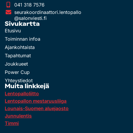
041 318 7576
seurakoordinaattori.lentopallo
@salonviesti.fi
Sivukartta
Etusivu
Toiminnan infoa
Ajankohtaista
Tapahtumat
Joukkueet
Power Cup
Yhteystiedot
Muita linkkejä
Lentopalloliitto
Lentopallon mestaruusliiga
Lounais-Suomen aluejaosto
Junnulentis
Timmi