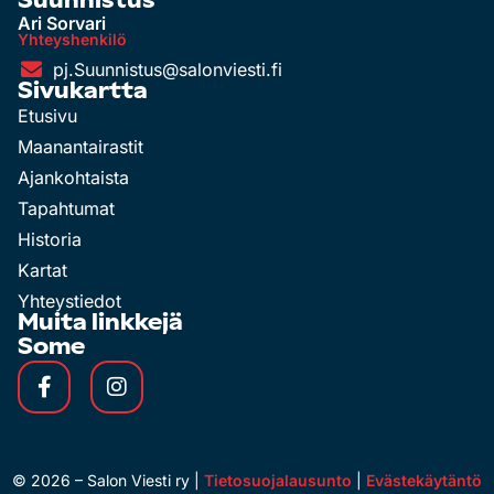
Suunnistus
Ari Sorvari
Yhteyshenkilö
pj.Suunnistus@salonviesti.fi
Sivukartta
Etusivu
Maanantairastit
Ajankohtaista
Tapahtumat
Historia
Kartat
Yhteystiedot
Muita linkkejä
Some
©
2026
– Salon Viesti ry |
Tietosuojalausunto
|
Evästekäytäntö