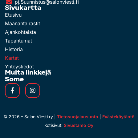
pj.Suunnistus@salonviesti.fi
Sivukartta
Etusivu
Maanantairastit
Ajankohtaista
Tapahtumat
Historia
Kartat
Yhteystiedot
Muita linkkejä
Some
©
2026
– Salon Viesti ry |
Tietosuojalausunto
|
Evästekäytäntö
Kotisivut:
Sivustamo Oy