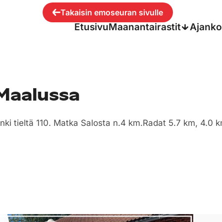
Takaisin emoseuran sivulle
Etusivu
Maanantairastit
Ajanko
 Maalussa
ki tieltä 110. Matka Salosta n.4 km.Radat 5.7 km, 4.0 k