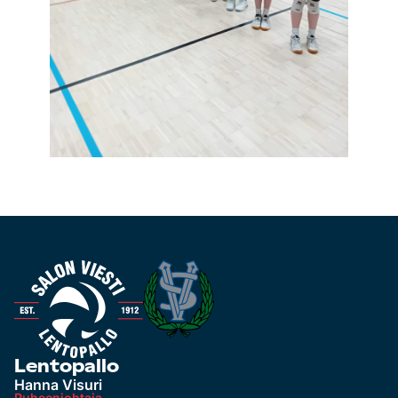
Lentopallo
Hanna Visuri
Puheenjohtaja