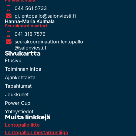
044 561 5733
pj.lentopallo@salonviesti.fi
Hanna-Maria Kulmala
Seurakoordinaattori
041 318 7576
seurakoordinaattori.lentopallo
@salonviesti.fi
Sivukartta
Etusivu
Toiminnan infoa
Ajankohtaista
Tapahtumat
Joukkueet
Power Cup
Yhteystiedot
Muita linkkejä
Lentopalloliitto
Lentopallon mestaruusliiga