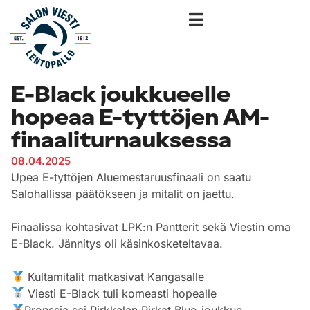
E-Black joukkueelle
hopeaa E-tyttöjen AM-
finaaliturnauksessa
08.04.2025
Upea E-tyttöjen Aluemestaruusfinaali on saatu
Salohallissa päätökseen ja mitalit on jaettu.
Finaalissa kohtasivat LPK:n Pantterit sekä Viestin oma
E-Black. Jännitys oli käsinkosketeltavaa.
Kultamitalit matkasivat Kangasalle
Viesti E-Black tuli komeasti hopealle
Pronssia sai Pirkkalan Pirkat Blue-joukkue