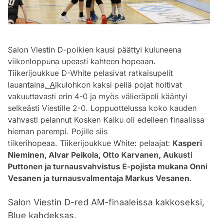
Salon Viestin D-poikien kausi päättyi kuluneena
viikonloppuna upeasti kahteen hopeaan.
Tiikerijoukkue D-White pelasivat ratkaisupelit
lauantaina
. A
lkulohkon kaksi peliä pojat hoitivat
vakuuttavasti erin 4-0 ja myös välieräpeli kääntyi
selkeästi Viestille 2-0. Loppuottelussa koko kauden
vahvasti pelannut Kosken Kaiku oli edelleen finaalissa
hieman parempi. Pojille siis
tiikerihopeaa.
Tiikerijoukkue White: pelaajat:
Kasperi
Nieminen, Alvar Peikola, Otto Karvanen, Aukusti
Puttonen ja turnausvahvistus E-pojista mukana Onni
Vesanen ja turnausvalmentaja Markus Vesanen.
Salon Viestin D-red AM-finaaleissa kakkoseksi,
Blue kahdeksas.