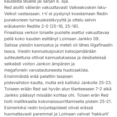
kaudesta Bluelle jäi sarjan 8. sija.
Red aloitti välierän vakuuttavasti Valkeakosken Isku-
Veikot vastassaan. I-V ei pystynyt koestamaan Redin
punakoneen turnauskestävyyttä ja ottelu selvin
erälukemin Redille 2-0 (25-16, 25-16).
Finaalissa verkon toiselle puolelle asettui vakuuttavaa
peliä koko kauden esittänyt Loimaan Jankko 09.
Salissa yleisön kannustus ja meteli oli lähes liigafinaalin
tasoa. Viestin kannustusjoukot katsojamäärään
suhteutettuna ottivat kannustuksessa ja desibeleissä
selkeästi voiton Jankon ämpärein ja
megafonein varustautuneesta huutosakista.
Ensimmäistä erää pelattiin tasaisen
pistevaihdon kautta, mutta erä kallistui Jankolle 25-23.
Toiseen erään Red sai hyvän alun tilanteeseen 7-2 eikä
Jankko päässyt missään kohtaa ohi. Toisen erän Red
hoiti mallikkaalla kokonaissuorittamisella pistein 25-21.
Esimerkiksi redin torjuntapisteet olivat erässä
huomattavasti paremmat ja Loimaan vahvat ’hakkurit’