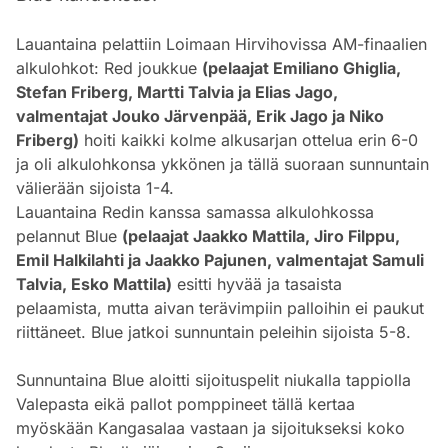
Lauantaina pelattiin Loimaan Hirvihovissa AM-finaalien
alkulohkot: Red joukkue
(pelaajat Emiliano Ghiglia,
Stefan Friberg, Martti Talvia ja Elias Jago,
valmentajat Jouko Järvenpää, Erik Jago ja Niko
Friberg)
hoiti kaikki kolme alkusarjan ottelua erin 6-0
ja oli alkulohkonsa ykkönen ja tällä suoraan sunnuntain
välierään sijoista 1-4.
Lauantaina Redin kanssa samassa alkulohkossa
pelannut Blue
(pelaajat Jaakko Mattila, Jiro Filppu,
Emil Halkilahti ja Jaakko Pajunen, valmentajat Samuli
Talvia, Esko Mattila)
esitti hyvää ja tasaista
pelaamista, mutta aivan terävimpiin palloihin ei paukut
riittäneet. Blue jatkoi sunnuntain peleihin sijoista 5-8.
Sunnuntaina Blue aloitti sijoituspelit niukalla tappiolla
Valepasta eikä pallot pomppineet tällä kertaa
myöskään Kangasalaa vastaan ja sijoitukseksi koko