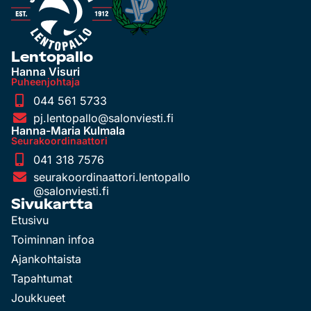
Lentopallo
Hanna Visuri
Puheenjohtaja
044 561 5733
pj.lentopallo@salonviesti.fi
Hanna-Maria Kulmala
Seurakoordinaattori
041 318 7576
seurakoordinaattori.lentopallo
@salonviesti.fi
Sivukartta
Etusivu
Toiminnan infoa
Ajankohtaista
Tapahtumat
Joukkueet