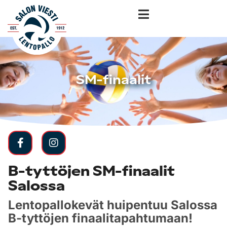
SM-finaalit
B-tyttöjen SM-finaalit
Salossa
Lentopallokevät huipentuu Salossa
B-tyttöjen finaalitapahtumaan!