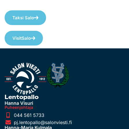
Taksi Salo
VisitSalo
Lentopallo
Hanna Visuri
Puheenjohtaja
044 561 5733
pj.lentopallo@salonviesti.fi
Hanna-Maria Kulmala