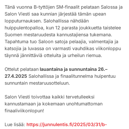
Tänä vuonna B-tyttöjen SM-finaalit pelataan Salossa ja
Salon Viesti saa kunnian järjestää tämän upean
lopputurnauksen. Salohallissa nähdään
huippulentopalloa, kun 12 parasta joukkuetta taistelee
Suomen mestaruudesta kannustajiensa tukemana.
Tapahtuma tuo Saloon satoja pelaajia, valmentajia ja
katsojia ja luvassa on varmasti vauhdikas viikonloppu
täynnä jännittäviä otteluita ja urheilun riemua.
Ottelut pelataan
lauantaina ja sunnuntaina 26.–
27.4.2025
Salohallissa ja finaalitunnelma huipentuu
sunnuntain mestaruusotteluun.
Salon Viesti toivottaa kaikki tervetulleeksi
kannustamaan ja kokemaan unohtumattoman
finaaliviikonlopun!
Lue lisää:
https://junnulentis.fi/2025/03/31/b-