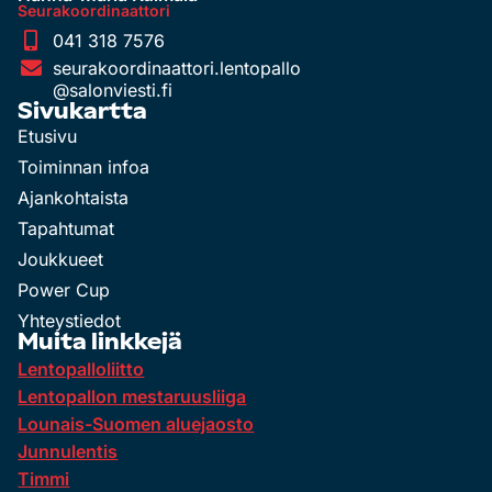
Seurakoordinaattori
041 318 7576
seurakoordinaattori.lentopallo
@salonviesti.fi
Sivukartta
Etusivu
Toiminnan infoa
Ajankohtaista
Tapahtumat
Joukkueet
Power Cup
Yhteystiedot
Muita linkkejä
Lentopalloliitto
Lentopallon mestaruusliiga
Lounais-Suomen aluejaosto
Junnulentis
Timmi