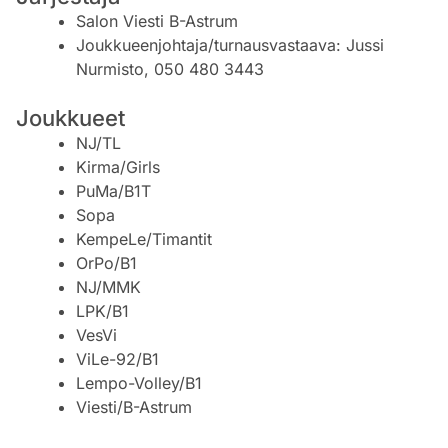
Salon Viesti B-Astrum
Joukkueenjohtaja/turnausvastaava: Jussi
Nurmisto, 050 480 3443
Joukkueet
NJ/TL
Kirma/Girls
PuMa/B1T
Sopa
KempeLe/Timantit
OrPo/B1
NJ/MMK
LPK/B1
VesVi
ViLe-92/B1
Lempo-Volley/B1
Viesti/B-Astrum