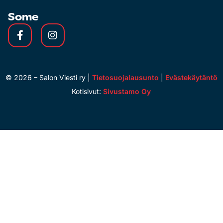
Some
©
2026
– Salon Viesti ry |
Tietosuojalausunto
|
Evästekäytäntö
Kotisivut:
Sivustamo Oy